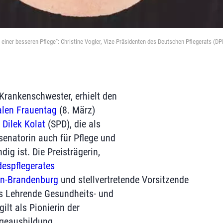
einer besseren Pflege": Christine Vogler, Vize-Präsidenten des Deutschen Pflegerats (DPR
 Krankenschwester, erhielt den
alen Frauentag
(8. März)
n
Dilek Kolat
(SPD), die als
senatorin auch für Pflege und
dig ist. Die Preisträgerin,
espflegerates
in-Brandenburg
und stellvertretende Vorsitzende
 Lehrende Gesundheits- und
 gilt als Pionierin der
egeausbildung.