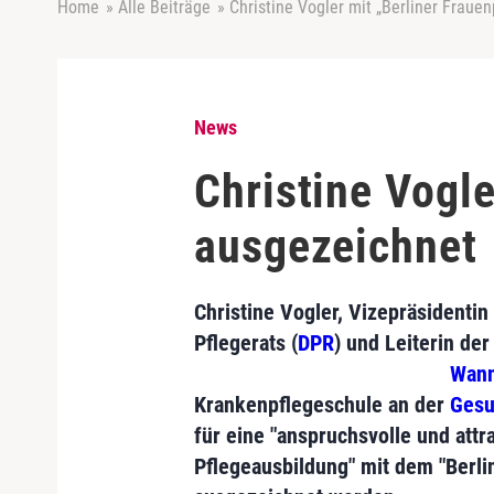
Home
»
Alle Beiträge
»
Christine Vogler mit „Berliner Fraue
News
Christine Vogle
ausgezeichnet
Christine Vogler, Vizepräsidenti
Pflegerats (
DPR
) und Leiterin de
Wann
Krankenpflegeschule an der
Gesu
für eine "anspruchsvolle und attr
Pflegeausbildung" mit dem "Berli