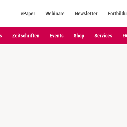
ePaper
Webinare
Newsletter
Fortbild
s
Zeitschriften
Events
Shop
Services
F