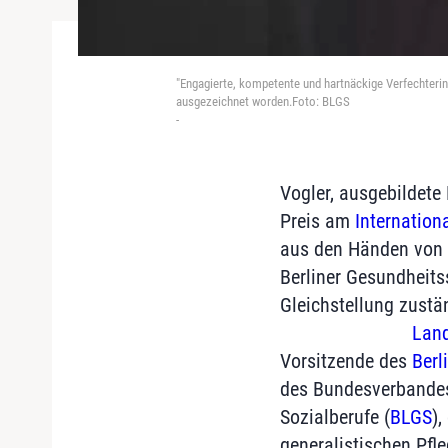
"Engagierte, kompetente und hartnäckige Verfechterin 
ausgezeichnet worden.Foto: BLGS
-
Vogler, ausgebildete
Preis am
Internation
aus den Händen vo
Berliner Gesundheits
Gleichstellung zustän
Land
Vorsitzende des
Berl
des Bundesverbandes
Sozialberufe (
BLGS
),
generalistischen Pfl