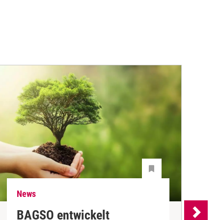
News
N
BAGSO entwickelt
P