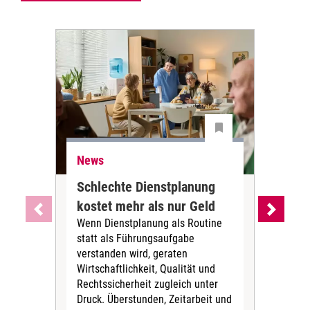
News
Ne
Schlechte Dienstplanung
Ihr
kostet mehr als nur Geld
Alt
Wenn Dienstplanung als Routine
de
statt als Führungsaufgabe
Die 
verstanden wird, geraten
ein
Wirtschaftlichkeit, Qualität und
uns
Rechtssicherheit zugleich unter
und 
Druck. Überstunden, Zeitarbeit und
helf