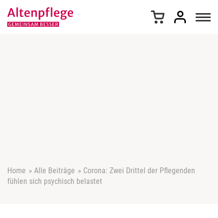
Z
u
m
I
n
h
a
l
t
s
p
r
i
n
g
e
Home
»
Alle Beiträge
»
Corona: Zwei Drittel der Pflegenden
n
fühlen sich psychisch belastet