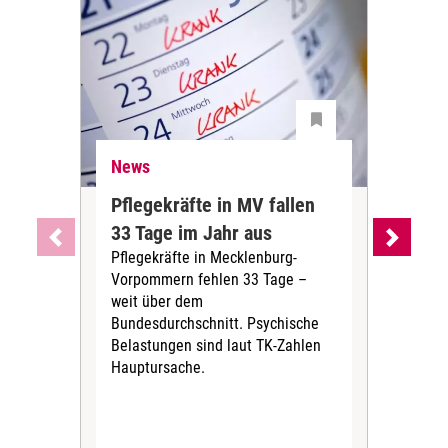
News
Ne
Pflegekräfte in MV fallen
Sch
33 Tage im Jahr aus
kos
Pflegekräfte in Mecklenburg-
Wen
Vorpommern fehlen 33 Tage –
sta
weit über dem
vers
Bundesdurchschnitt. Psychische
Wirt
Belastungen sind laut TK-Zahlen
Rech
Hauptursache.
Druc
Pers