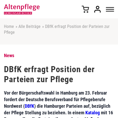
Z
u
m
I
n
Home
»
Alle Beiträge
»
DBfK erfragt Position der Parteien zur
h
Pflege
a
l
t
s
News
p
r
DBfK erfragt Position der
i
Parteien zur Pflege
n
g
e
Vor der Bürgerschaftswahl in Hamburg am 23. Februar
n
fordert der Deutsche Berufsverband für Pflegeberufe
Nordwest (
DBfK
) die Hamburger Parteien auf, bezüglich
der Pflege Stellung zu beziehen. In einem
Katalog
mit 16