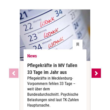
News
Ne
Pflegekräfte in MV fallen
Sch
33 Tage im Jahr aus
kos
Pflegekräfte in Mecklenburg-
Wen
Vorpommern fehlen 33 Tage –
sta
weit über dem
vers
Bundesdurchschnitt. Psychische
Wirt
Belastungen sind laut TK-Zahlen
Rech
Hauptursache.
Druc