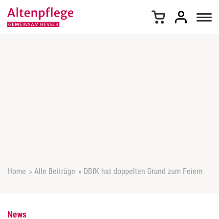
Z
u
m
I
n
h
a
l
t
s
p
r
i
n
g
e
Home
»
Alle Beiträge
»
DBfK hat doppelten Grund zum Feiern
n
News