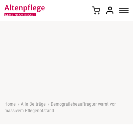
Z
u
m
I
n
h
a
l
t
s
p
r
i
n
g
e
Home
»
Alle Beiträge
»
Demografiebeauftragter warnt vor
n
massivem Pflegenotstand