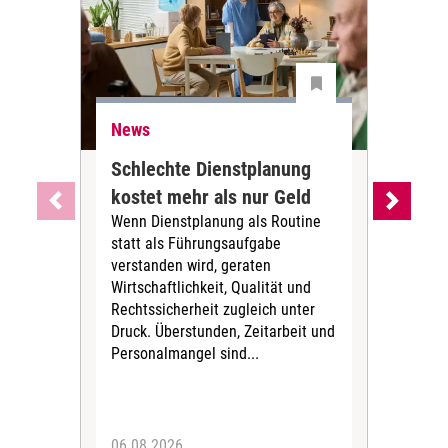
News
Ne
Schlechte Dienstplanung
Ihr
kostet mehr als nur Geld
Alt
Wenn Dienstplanung als Routine
de
statt als Führungsaufgabe
Die 
verstanden wird, geraten
ein
Wirtschaftlichkeit, Qualität und
uns
Rechtssicherheit zugleich unter
und 
Druck. Überstunden, Zeitarbeit und
helf
Personalmangel sind...
die 
Her
06.08.2026
05.