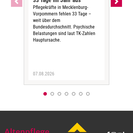
33 Tage im Jahr aus
kos
Pflegekräfte in Mecklenburg-
Wen
Vorpommern fehlen 33 Tage –
sta
weit über dem
vers
Bundesdurchschnitt. Psychische
Wirt
Belastungen sind laut TK-Zahlen
Rech
Hauptursache.
Druc
Pers
07.08.2026
06.