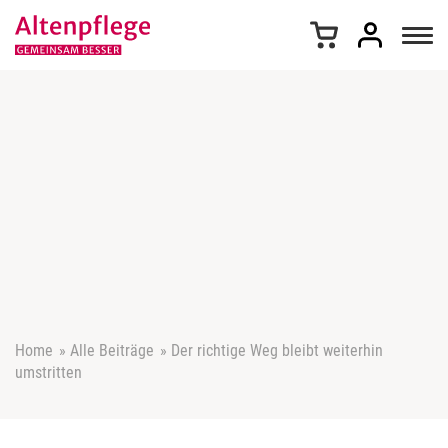
Z
u
m
I
n
h
a
l
t
s
p
r
i
n
g
e
Home
»
Alle Beiträge
»
Der richtige Weg bleibt weiterhin
n
umstritten