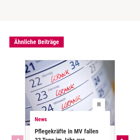
Ähnliche Beiträge
News
Ne
Pflegekräfte in MV fallen
Sch