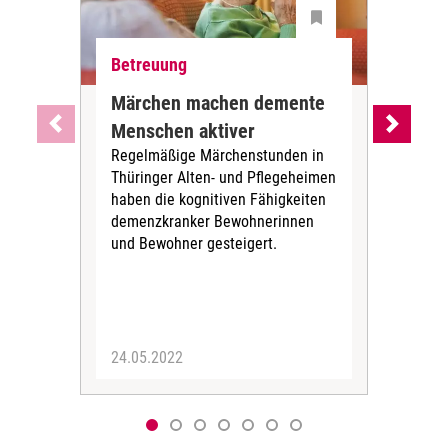
Betreuung
Bet
Märchen machen demente
Mit
Menschen aktiver
unt
Regelmäßige Märchenstunden in
Meh
Thüringer Alten- und Pflegeheimen
Pfl
haben die kognitiven Fähigkeiten
Rik
demenzkranker Bewohnerinnen
bew
und Bewohner gesteigert.
Bew
Ausf
Hei
teil,.
24.05.2022
07.