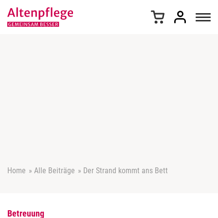
Z
u
m
I
n
h
a
l
t
s
p
r
i
n
g
e
Home
»
Alle Beiträge
»
Der Strand kommt ans Bett
n
Betreuung