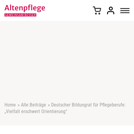
Z
u
m
I
n
h
a
l
t
s
p
r
i
n
g
e
Home
»
Alle Beiträge
»
Deutscher Bildungrat für Pflegeberufe:
n
„Vielfalt erschwert Orientierung“