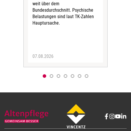
weit über dem
vers
Bundesdurchschnitt. Psychische
Wirt
Belastungen sind laut TK-Zahlen
Rech
Hauptursache.
Druc
Pers
07.08.2026
06.