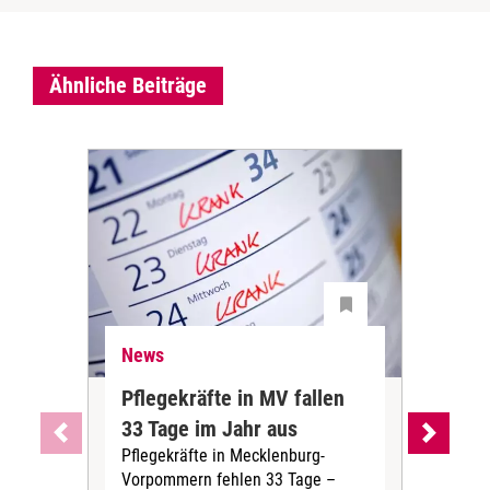
Ähnliche Beiträge
News
Ne
Pflegekräfte in MV fallen
Sch
33 Tage im Jahr aus
kos
Pflegekräfte in Mecklenburg-
Wen
Vorpommern fehlen 33 Tage –
sta