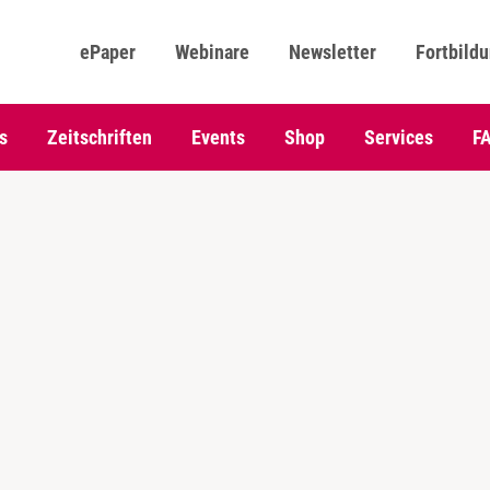
ePaper
Webinare
Newsletter
Fortbild
s
Zeitschriften
Events
Shop
Services
F