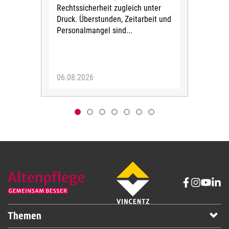
Rechtssicherheit zugleich unter
und 
Druck. Überstunden, Zeitarbeit und
helf
Personalmangel sind...
die 
Her
06.08.2026
05.
Themen