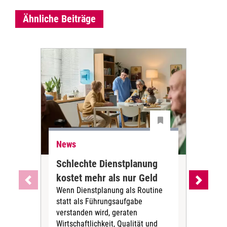
Ähnliche Beiträge
News
Ne
Schlechte Dienstplanung
Ihr
kostet mehr als nur Geld
Alt
Wenn Dienstplanung als Routine
de
statt als Führungsaufgabe
Die 
verstanden wird, geraten
ein
Wirtschaftlichkeit, Qualität und
uns