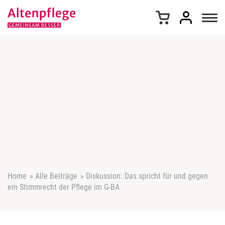
Z
u
m
I
n
h
a
l
t
s
p
r
i
n
g
e
Home
»
Alle Beiträge
»
Diskussion: Das spricht für und gegen
n
ein Stimmrecht der Pflege im G-BA