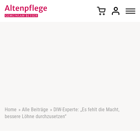
Z
u
m
I
n
h
a
l
t
s
p
r
i
n
g
e
Home
»
Alle Beiträge
»
DIW-Experte: „Es fehlt die Macht,
n
bessere Löhne durchzusetzen“