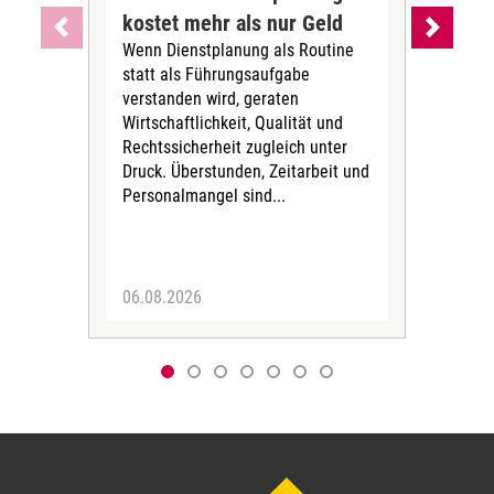
kostet mehr als nur Geld
Alt
Wenn Dienstplanung als Routine
de
statt als Führungsaufgabe
Die 
verstanden wird, geraten
ein
Wirtschaftlichkeit, Qualität und
uns
Rechtssicherheit zugleich unter
und 
Druck. Überstunden, Zeitarbeit und
helf
Personalmangel sind...
die 
Her
06.08.2026
05.