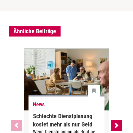
Ähnliche Beiträge
News
Ne
Schlechte Dienstplanung
Ihr
kostet mehr als nur Geld
Alt
Wenn Dienstplanung als Routine
de