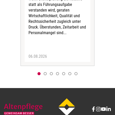
statt als Führungsaufgabe
Die 
verstanden wird, geraten
ein
Wirtschaftlichkeit, Qualität und
uns
Rechtssicherheit zugleich unter
und 
Druck. Überstunden, Zeitarbeit und
helf
Personalmangel sind...
die 
Her
06.08.2026
05.