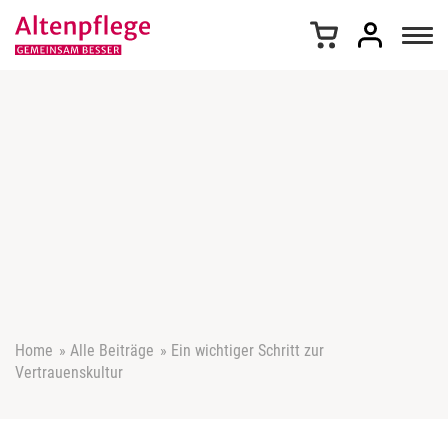
Z
u
m
I
n
h
a
l
t
s
p
r
i
n
g
e
Home
»
Alle Beiträge
»
Ein wichtiger Schritt zur
n
Vertrauenskultur