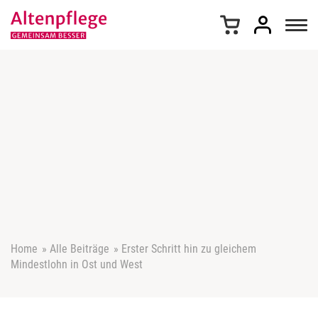
Z
u
m
I
n
h
a
l
t
s
p
r
i
n
g
e
Home
»
Alle Beiträge
»
Erster Schritt hin zu gleichem
n
Mindestlohn in Ost und West