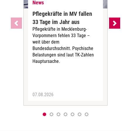
News
Ne
Pflegekräfte in MV fallen
Sch
33 Tage im Jahr aus
kos
Pflegekräfte in Mecklenburg-
Wen
Vorpommern fehlen 33 Tage –
sta
weit über dem
vers
Bundesdurchschnitt. Psychische
Wirt
Belastungen sind laut TK-Zahlen
Rech
Hauptursache.
Druc
Pers
07.08.2026
06.