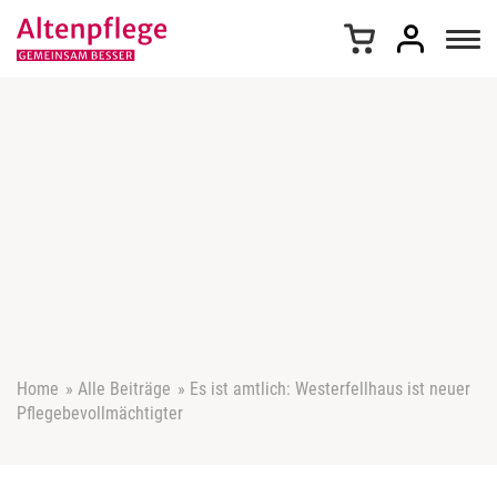
Z
u
m
I
n
h
a
l
t
s
p
r
i
n
g
e
Home
»
Alle Beiträge
»
Es ist amtlich: Westerfellhaus ist neuer
n
Pflegebevollmächtigter