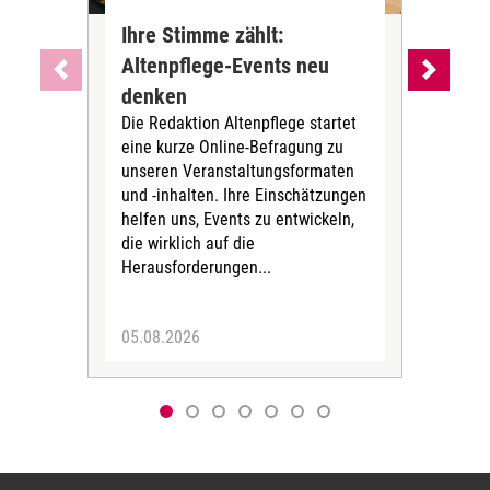
Ihre Stimme zählt:
BA
Altenpflege-Events neu
Kli
denken
die
Die Redaktion Altenpflege startet
BAGS
eine kurze Online-Befragung zu
fün
unseren Veranstaltungsformaten
Gesu
und -inhalten. Ihre Einschätzungen
ang
helfen uns, Events zu entwickeln,
Hitz
die wirklich auf die
Herausforderungen...
05.08.2026
05.