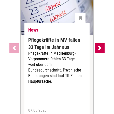
News
Ne
Pflegekräfte in MV fallen
Sch
33 Tage im Jahr aus
kos
Pflegekräfte in Mecklenburg-
Wen
Vorpommern fehlen 33 Tage –
sta
weit über dem
vers
Bundesdurchschnitt. Psychische
Wirt
Belastungen sind laut TK-Zahlen
Rech
Hauptursache.
Druc
Pers
07.08.2026
06.