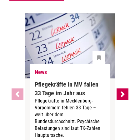
News
Ne
Pflegekräfte in MV fallen
Sch
33 Tage im Jahr aus
kos
Pflegekräfte in Mecklenburg-
Wen
Vorpommern fehlen 33 Tage –
sta
weit über dem
vers
Bundesdurchschnitt. Psychische
Wirt
Belastungen sind laut TK-Zahlen
Rech
Hauptursache.
Druc