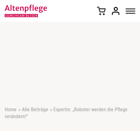
Z
u
m
I
n
h
a
l
t
s
p
r
i
n
g
e
Home
»
Alle Beiträge
»
Expertin: „Roboter werden die Pflege
n
verändern!“