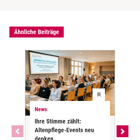
Ähnliche Beiträge
News
Ne
Ihre Stimme zählt:
BA
Altenpflege-Events neu
Kli
denken
die