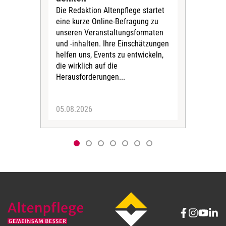
Die Redaktion Altenpflege startet
BAGS
eine kurze Online-Befragung zu
fün
unseren Veranstaltungsformaten
Gesu
und -inhalten. Ihre Einschätzungen
ang
helfen uns, Events zu entwickeln,
Hitz
die wirklich auf die
Herausforderungen...
05.08.2026
05.