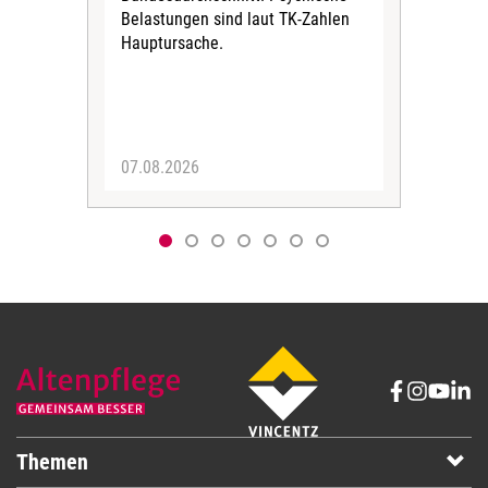
Belastungen sind laut TK-Zahlen
Rech
Hauptursache.
Druc
Pers
07.08.2026
06.
Themen