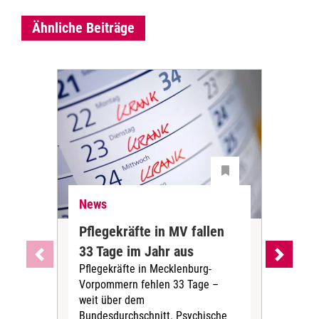
Ähnliche Beiträge
News
Ne
Pflegekräfte in MV fallen
Sch
33 Tage im Jahr aus
kos
Pflegekräfte in Mecklenburg-
Wen
Vorpommern fehlen 33 Tage –
sta
weit über dem
vers
Bundesdurchschnitt. Psychische
Wirt