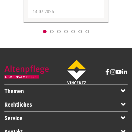
14.07.2026
12.
Themen
Rechtliches
Service
Kontakt