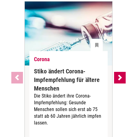
Corona
Cor
Stiko ändert Corona-
Wa
Impfempfehlung für ältere
Imp
Menschen
Alt
Die Stiko ändert ihre Corona-
Die
Impfempfehlung: Gesunde
(STI
Menschen sollen sich erst ab 75
COV
statt ab 60 Jahren jährlich impfen
2024
lassen.
aufb
Imp
über