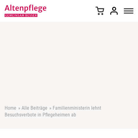
Z
u
m
I
n
h
a
l
t
s
p
r
i
n
g
e
Home
»
Alle Beiträge
»
Familienministerin lehnt
n
Besuchsverbote in Pflegeheimen ab