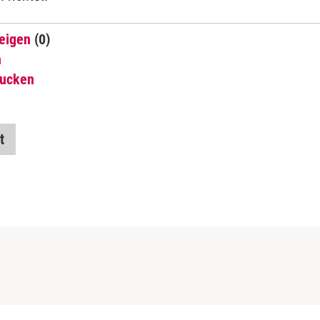
eigen
(0)
n
rucken
t