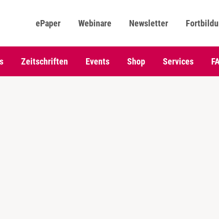
ePaper
Webinare
Newsletter
Fortbild
s
Zeitschriften
Events
Shop
Services
F