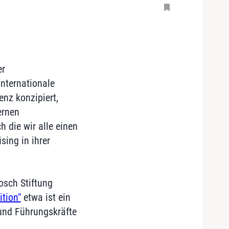
er
nternationale
nz konzipiert,
ernen
h die wir alle einen
ing in ihrer
osch Stiftung
ition"
etwa ist ein
und Führungskräfte