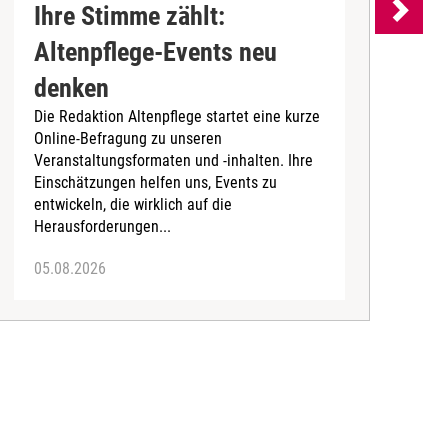
Ihre Stimme zählt:
Altenpflege-Events neu
denken
d
Die Redaktion Altenpflege startet eine kurze
B
Online-Befragung zu unseren
K
Veranstaltungsformaten und -inhalten. Ihre
Ä
Einschätzungen helfen uns, Events zu
b
entwickeln, die wirklich auf die
Herausforderungen...
05.08.2026
0