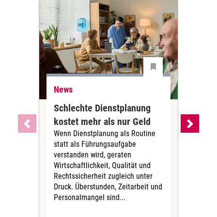
News
Ne
Schlechte Dienstplanung
Ihr
kostet mehr als nur Geld
Alt
Wenn Dienstplanung als Routine
de
statt als Führungsaufgabe
Die 
verstanden wird, geraten
ein
Wirtschaftlichkeit, Qualität und
uns
Rechtssicherheit zugleich unter
und 
Druck. Überstunden, Zeitarbeit und
helf
Personalmangel sind...
die 
Her