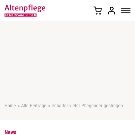
Z
u
m
I
n
h
a
l
t
s
p
r
i
n
g
e
Home
»
Alle Beiträge
»
Gehälter vieler Pflegender gestiegen
n
News