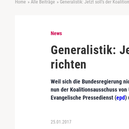
Home
»
Alle Beiträge
»
Generalistik: Jetzt soll’s der Koaliti
News
Generalistik: J
richten
Weil sich die Bundesregierung ni
nun der Koalitionsausschuss von
Evangelische Pressedienst (
epd
)
25.01.2017