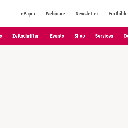
ePaper
Webinare
Newsletter
Fortbild
s
Zeitschriften
Events
Shop
Services
F