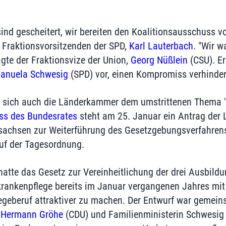
nd gescheitert, wir bereiten den Koalitionsausschuss vor"
n Fraktionsvorsitzenden der SPD,
Karl Lauterbach
. "Wir w
gte der Fraktionsvize der Union,
Georg Nüßlein
(CSU). E
anuela Schwesig
(SPD) vor, einen Kompromiss verhinder
 sich auch die Länderkammer dem umstrittenen Thema "G
ss des Bundesrates
steht am 25. Januar ein Antrag der 
achsen zur Weiterführung des Gesetzgebungsverfahren
auf der Tagesordnung.
atte das Gesetz zur Vereinheitlichung der drei Ausbildu
rankenpflege bereits im Januar vergangenen Jahres mit
egeberuf attraktiver zu machen. Der Entwurf war gemei
r
Hermann Gröhe
(CDU) und Familienministerin Schwesig