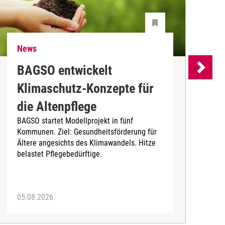
News
N
BAGSO entwickelt
P
Klimaschutz-Konzepte für
P
die Altenpflege
m
BAGSO startet Modellprojekt in fünf
A
Kommunen. Ziel: Gesundheitsförderung für
B
Ältere angesichts des Klimawandels. Hitze
belastet Pflegebedürftige.
05.08.2026
0