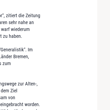
, zitiert die Zeitung
aren sehr nahe an
r warf wiederum
t zu haben.
eneralistik". Im
Länder Bremen,
s zum
ngswege zur Alten-,
 dem Ziel
nsam von
 eingebracht worden.