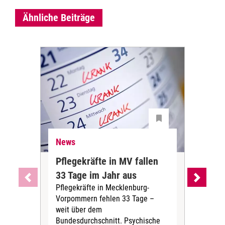
Ähnliche Beiträge
News
Ne
Pflegekräfte in MV fallen
Sch
33 Tage im Jahr aus
kos
Pflegekräfte in Mecklenburg-
Wen
Vorpommern fehlen 33 Tage –
sta
weit über dem
vers
Bundesdurchschnitt. Psychische
Wirt