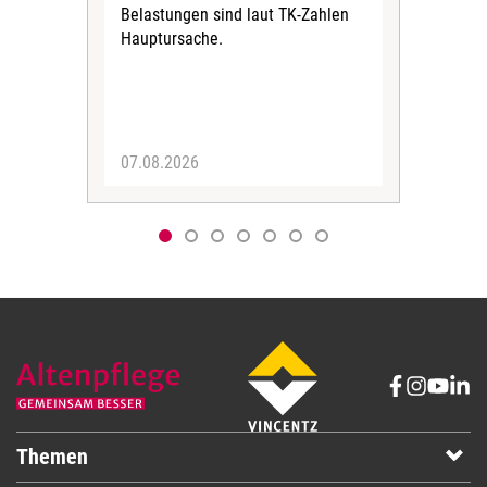
Belastungen sind laut TK-Zahlen
Rech
Hauptursache.
Druc
Pers
07.08.2026
06.
Themen