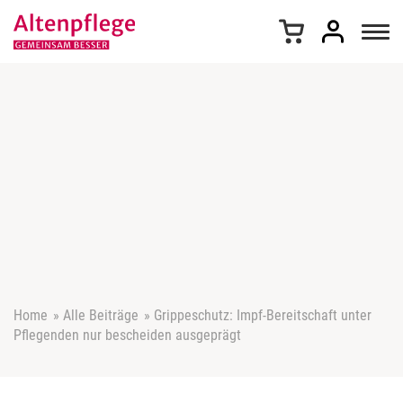
Z
u
m
I
n
h
a
l
t
s
p
r
i
n
g
e
Home
»
Alle Beiträge
»
Grippeschutz: Impf-Bereitschaft unter
n
Pflegenden nur bescheiden ausgeprägt