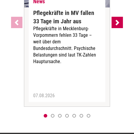
News
Ne
Pflegekräfte in MV fallen
Sch
33 Tage im Jahr aus
kos
Pflegekräfte in Mecklenburg-
Wen
Vorpommern fehlen 33 Tage –
sta
weit über dem
vers
Bundesdurchschnitt. Psychische
Wirt
Belastungen sind laut TK-Zahlen
Rech
Hauptursache.
Druc
Pers
07.08.2026
06.