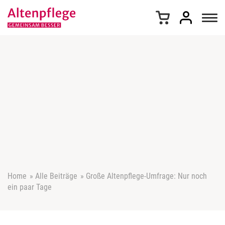
Z
u
m
I
n
h
a
l
t
s
p
r
i
n
g
e
Home
»
Alle Beiträge
»
Große Altenpflege-Umfrage: Nur noch
n
ein paar Tage