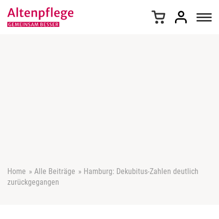
Z
u
m
I
n
h
a
l
t
s
p
r
i
n
g
e
Home
»
Alle Beiträge
»
Hamburg: Dekubitus-Zahlen deutlich
n
zurückgegangen