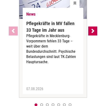
News
Ne
Pflegekräfte in MV fallen
Sch
33 Tage im Jahr aus
kos
Pflegekräfte in Mecklenburg-
Wen
Vorpommern fehlen 33 Tage –
sta
weit über dem
vers
Bundesdurchschnitt. Psychische
Wirt
Belastungen sind laut TK-Zahlen
Rech
Hauptursache.
Druc
Pers
07.08.2026
06.