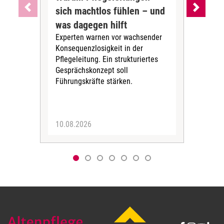
sich machtlos fühlen – und
33 
Pfle
was dagegen hilft
Vor
Experten warnen vor wachsender
wei
Konsequenzlosigkeit in der
Bun
Pflegeleitung. Ein strukturiertes
Bel
Gesprächskonzept soll
Hau
Führungskräfte stärken.
10.08.2026
07.