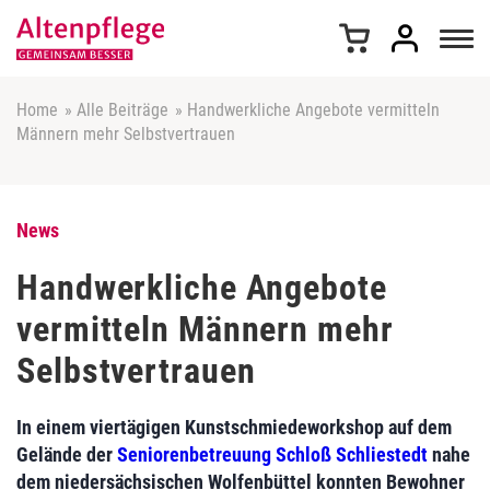
Z
u
m
I
n
Home
»
Alle Beiträge
»
Handwerkliche Angebote vermitteln
h
Männern mehr Selbstvertrauen
a
l
t
s
News
p
r
Handwerkliche Angebote
i
vermitteln Männern mehr
n
g
Selbstvertrauen
e
n
In einem viertägigen Kunstschmiedeworkshop auf dem
Gelände der
Seniorenbetreuung Schloß Schliestedt
nahe
dem niedersächsischen Wolfenbüttel konnten Bewohner