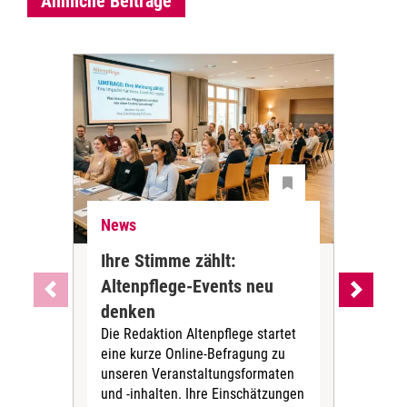
Ähnliche Beiträge
News
Ne
Ihre Stimme zählt:
BA
Altenpflege-Events neu
Kli
denken
die
Die Redaktion Altenpflege startet
BAGS
eine kurze Online-Befragung zu
fün
unseren Veranstaltungsformaten
Gesu
und -inhalten. Ihre Einschätzungen
ang