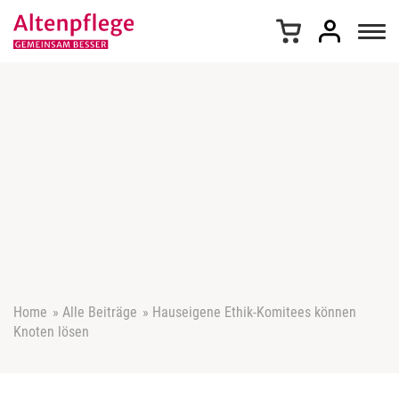
Z
u
m
I
n
h
a
l
t
s
p
r
i
n
g
e
Home
»
Alle Beiträge
»
Hauseigene Ethik-Komitees können
n
Knoten lösen