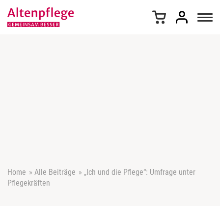
Z
u
m
I
n
h
a
l
t
s
p
r
i
n
g
e
Home
»
Alle Beiträge
»
„Ich und die Pflege“: Umfrage unter
n
Pflegekräften