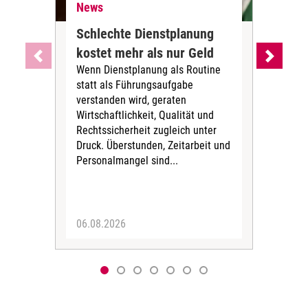
News
Ne
Schlechte Dienstplanung
Ihr
kostet mehr als nur Geld
Alt
Wenn Dienstplanung als Routine
de
statt als Führungsaufgabe
Die 
verstanden wird, geraten
ein
Wirtschaftlichkeit, Qualität und
uns
Rechtssicherheit zugleich unter
und 
Druck. Überstunden, Zeitarbeit und
helf
Personalmangel sind...
die 
Her
06.08.2026
05.