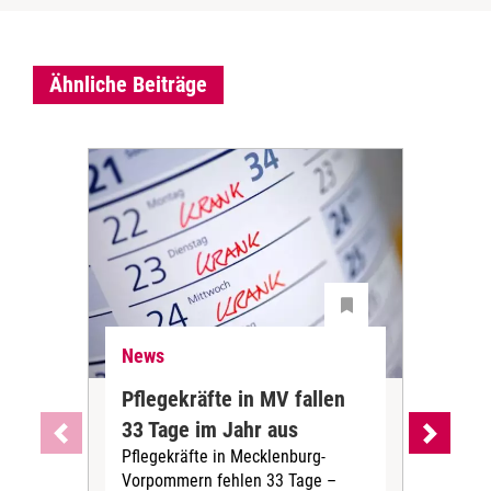
Ähnliche Beiträge
News
Ne
Pflegekräfte in MV fallen
Sch
33 Tage im Jahr aus
kos
Pflegekräfte in Mecklenburg-
Wen
Vorpommern fehlen 33 Tage –
sta