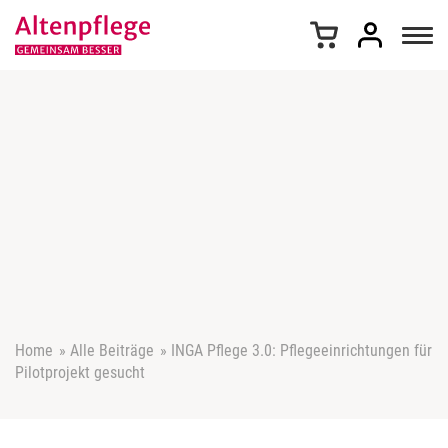
Z
u
m
I
n
h
a
l
t
s
p
r
i
n
g
e
Home
»
Alle Beiträge
»
INGA Pflege 3.0: Pflegeeinrichtungen für
n
Pilotprojekt gesucht