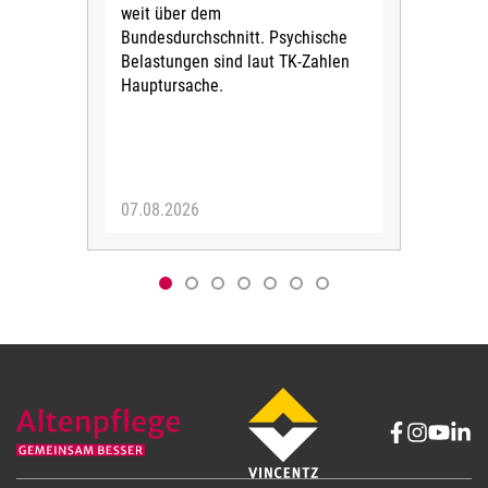
weit über dem
vers
Bundesdurchschnitt. Psychische
Wirt
Belastungen sind laut TK-Zahlen
Rech
Hauptursache.
Druc
Pers
07.08.2026
06.