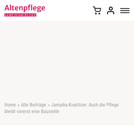
Z
u
m
I
n
h
a
l
t
s
p
r
i
n
g
e
Home
»
Alle Beiträge
»
Jamaika-Koalition: Auch die Pflege
n
bleibt vorerst eine Baustelle