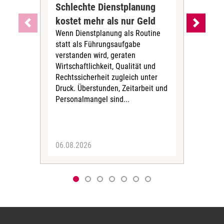
Schlechte Dienstplanung
Ihr
kostet mehr als nur Geld
Alt
Wenn Dienstplanung als Routine
de
statt als Führungsaufgabe
Die 
verstanden wird, geraten
ein
Wirtschaftlichkeit, Qualität und
uns
Rechtssicherheit zugleich unter
und 
Druck. Überstunden, Zeitarbeit und
helf
Personalmangel sind...
die 
Her
06.08.2026
05.