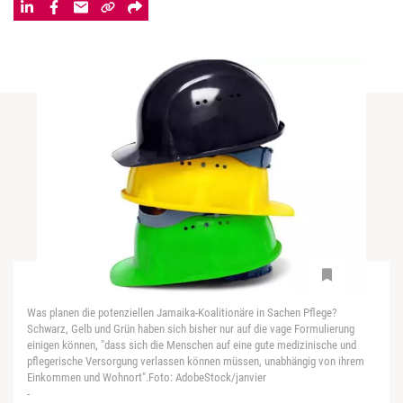
Was planen die potenziellen Jamaika-Koalitionäre in Sachen Pflege?
Schwarz, Gelb und Grün haben sich bisher nur auf die vage Formulierung
einigen können, "dass sich die Menschen auf eine gute medizinische und
pflegerische Versorgung verlassen können müssen, unabhängig von ihrem
Einkommen und Wohnort".Foto: AdobeStock/janvier
-