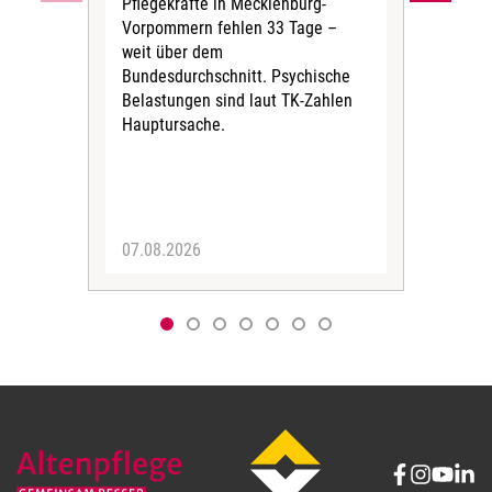
Pflegekräfte in Mecklenburg-
Wen
Vorpommern fehlen 33 Tage –
sta
weit über dem
vers
Bundesdurchschnitt. Psychische
Wirt
Belastungen sind laut TK-Zahlen
Rech
Hauptursache.
Druc
Pers
07.08.2026
06.