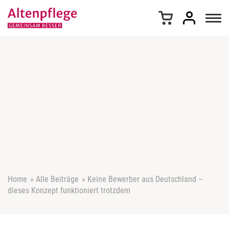
Z
u
m
I
n
h
a
l
t
s
p
r
i
n
g
e
Home
»
Alle Beiträge
»
Keine Bewerber aus Deutschland –
n
dieses Konzept funktioniert trotzdem