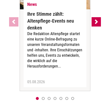
News
Ne
Ihre Stimme zählt:
BA
Altenpflege-Events neu
Kli
denken
die
Die Redaktion Altenpflege startet
BAGS
eine kurze Online-Befragung zu
fün
unseren Veranstaltungsformaten
Gesu
und -inhalten. Ihre Einschätzungen
ang
helfen uns, Events zu entwickeln,
Hitz
die wirklich auf die
Herausforderungen...
05.08.2026
05.