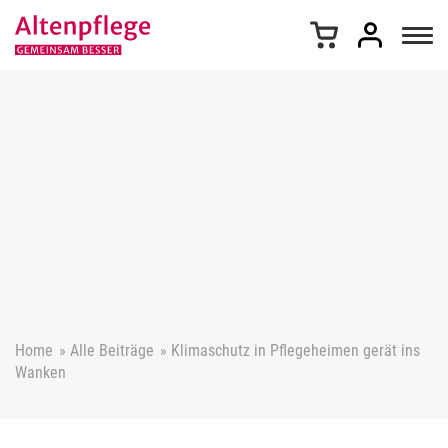
Z
u
m
I
n
h
a
l
t
s
p
r
i
n
g
e
Home
»
Alle Beiträge
»
Klimaschutz in Pflegeheimen gerät ins
n
Wanken