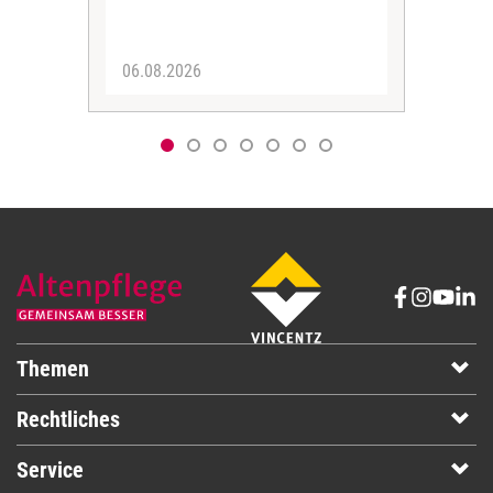
Her
06.08.2026
05.
Themen
Rechtliches
Service