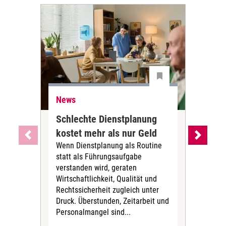
News
Ne
Schlechte Dienstplanung
Ihr
kostet mehr als nur Geld
Alt
Wenn Dienstplanung als Routine
de
statt als Führungsaufgabe
Die 
verstanden wird, geraten
ein
Wirtschaftlichkeit, Qualität und
uns
Rechtssicherheit zugleich unter
und 
Druck. Überstunden, Zeitarbeit und
helf
Personalmangel sind...
die 