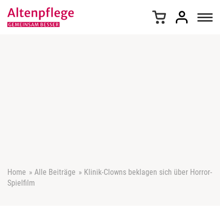
Z
u
m
I
n
h
a
l
t
s
p
r
i
n
g
e
Home
»
Alle Beiträge
»
Klinik-Clowns beklagen sich über Horror-
n
Spielfilm