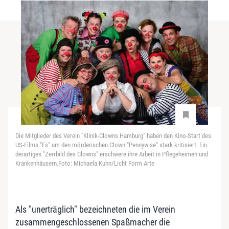
Die Mitglieder des Verein "Klinik-Clowns Hamburg" haben den Kino-Start des
US-Films "Es" um den mörderischen Clown "Pennywise" stark kritisiert. Ein
derartiges "Zerrbild des Clowns" erschwere ihre Arbeit in Pflegeheimen und
Krankenhäusern.Foto: Michaela Kuhn/Licht Form Arte
-
Als "unerträglich" bezeichneten die im Verein
zusammengeschlossenen Spaßmacher die