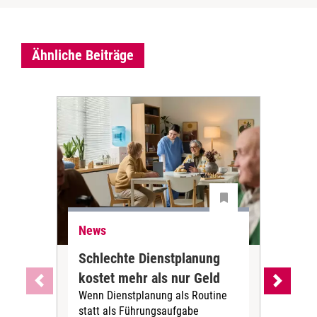
Ähnliche Beiträge
News
Ne
Schlechte Dienstplanung
Ihr
kostet mehr als nur Geld
Alt
Wenn Dienstplanung als Routine
de
statt als Führungsaufgabe
Die 