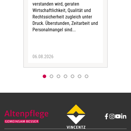
verstanden wird, geraten
ein
Wirtschaftlichkeit, Qualität und
uns
Rechtssicherheit zugleich unter
und 
Druck. Überstunden, Zeitarbeit und
helf
Personalmangel sind...
die 
Her
06.08.2026
05.