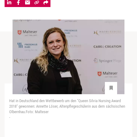
Hat in Deutschland den Wettbewerb um den "Queen Silvia Nursing Award
2018" gewonnen: Annette Löser, Altenpflegeschülerin aus dem sächsischen
Olbernhau.Foto: Malteser
-