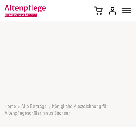
Z
u
m
I
n
h
a
l
t
s
p
r
i
n
g
e
Home
»
Alle Beiträge
»
Königliche Auszeichnung für
n
Altenpflegeschülerin aus Sachsen