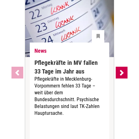
News
Ne
Pflegekräfte in MV fallen
Sch
33 Tage im Jahr aus
kos
Pflegekräfte in Mecklenburg-
Wen
Vorpommern fehlen 33 Tage –
sta
weit über dem
vers
Bundesdurchschnitt. Psychische
Wirt
Belastungen sind laut TK-Zahlen
Rech
Hauptursache.
Druc
Pers