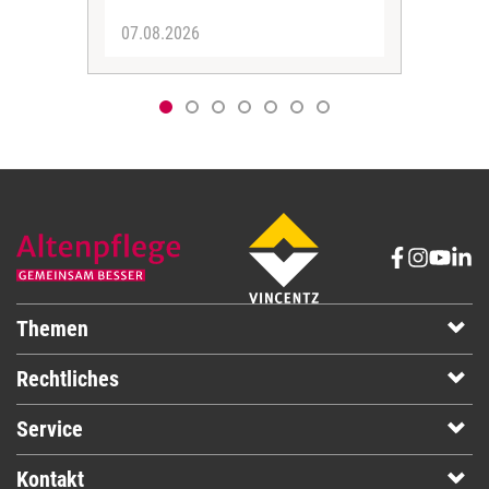
07.08.2026
06.
Themen
Rechtliches
Service
Kontakt