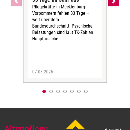
Pflegekräfte in Mecklenburg-
Wen
Vorpommern fehlen 33 Tage –
sta
weit über dem
vers
Bundesdurchschnitt. Psychische
Wirt
Belastungen sind laut TK-Zahlen
Rech
Hauptursache.
Druc
Pers
07.08.2026
06.