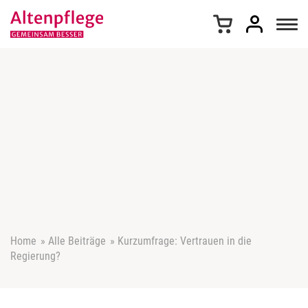
Z
u
m
I
n
h
a
l
t
s
p
r
i
n
g
e
Home
»
Alle Beiträge
»
Kurzumfrage: Vertrauen in die
n
Regierung?