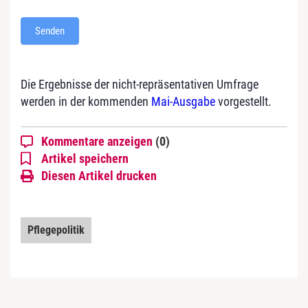
u
m
Senden
f
r
a
Die Ergebnisse der nicht-repräsentativen Umfrage
g
werden in der kommenden
Mai-Ausgabe
vorgestellt.
e
:
Kommentare anzeigen
(0)
V
Artikel speichern
e
Diesen Artikel drucken
r
t
r
a
Pflegepolitik
u
e
n
i