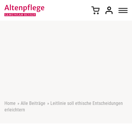
Z
u
m
I
n
h
a
l
t
s
p
r
i
n
g
e
Home
»
Alle Beiträge
»
Leitlinie soll ethische Entscheidungen
n
erleichtern