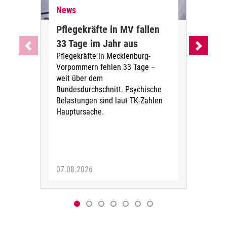
News
Ne
Pflegekräfte in MV fallen
Sch
33 Tage im Jahr aus
kos
Pflegekräfte in Mecklenburg-
Wen
Vorpommern fehlen 33 Tage –
sta
weit über dem
vers
Bundesdurchschnitt. Psychische
Wirt
Belastungen sind laut TK-Zahlen
Rech
Hauptursache.
Druc
Pers
07.08.2026
06.