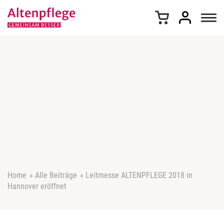
Z
u
m
I
n
h
a
l
t
s
p
r
i
n
g
e
Home
»
Alle Beiträge
»
Leitmesse ALTENPFLEGE 2018 in
n
Hannover eröffnet