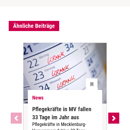
Ähnliche Beiträge
News
Ne
Pflegekräfte in MV fallen
Sch
33 Tage im Jahr aus
kos
Pflegekräfte in Mecklenburg-
Wen