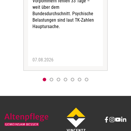
Vorpommern fehlen 33 Tage –
sta
weit über dem
vers
Bundesdurchschnitt. Psychische
Wirt
Belastungen sind laut TK-Zahlen
Rech
Hauptursache.
Druc
Pers
07.08.2026
06.