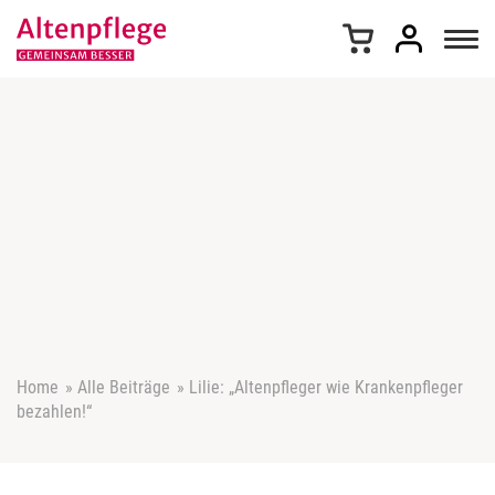
Z
u
m
I
n
h
a
l
t
s
p
r
i
n
g
e
Home
»
Alle Beiträge
»
Lilie: „Altenpfleger wie Krankenpfleger
n
bezahlen!“