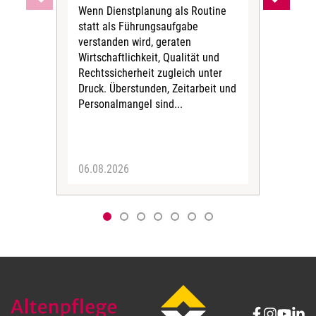
Wenn Dienstplanung als Routine
de
statt als Führungsaufgabe
Die 
verstanden wird, geraten
ein
Wirtschaftlichkeit, Qualität und
uns
Rechtssicherheit zugleich unter
und 
Druck. Überstunden, Zeitarbeit und
helf
Personalmangel sind...
die 
Her
06.08.2026
05.