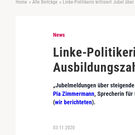
Home
»
Alle Beiträge
»
Linke-Politikerin kritisiert Jubel üb
News
Linke-Politiker
Ausbildungsza
„Jubelmeldungen über steigende 
Pia Zimmermann
, Sprecherin für
(
wir berichteten
).
03.11.2020