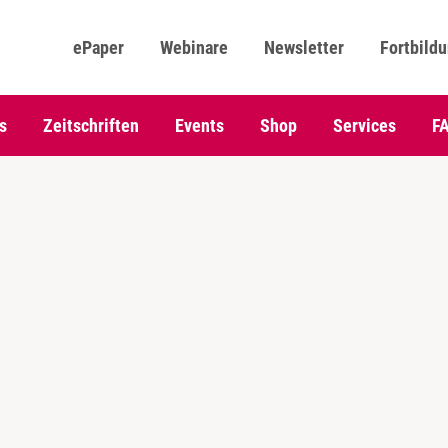
ePaper
Webinare
Newsletter
Fortbild
s
Zeitschriften
Events
Shop
Services
F