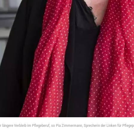
 längere Verbleib im Pflegeberuf, so Pia Zimmermann, Sprecherin der Linken für Pflegepo