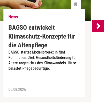
News
N
BAGSO entwickelt
P
Klimaschutz-Konzepte für
P
die Altenpflege
m
BAGSO startet Modellprojekt in fünf
A
Kommunen. Ziel: Gesundheitsförderung für
B
Ältere angesichts des Klimawandels. Hitze
belastet Pflegebedürftige.
05.08.2026
0