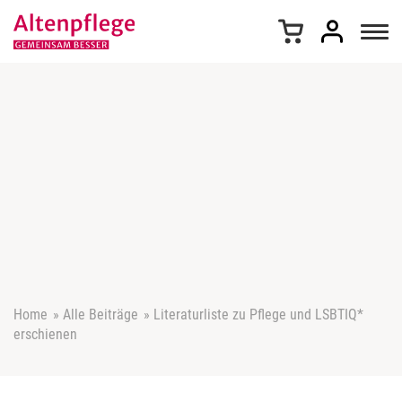
Z
u
m
I
n
h
a
l
t
s
p
r
i
n
g
e
Home
»
Alle Beiträge
»
Literaturliste zu Pflege und LSBTIQ*
n
erschienen