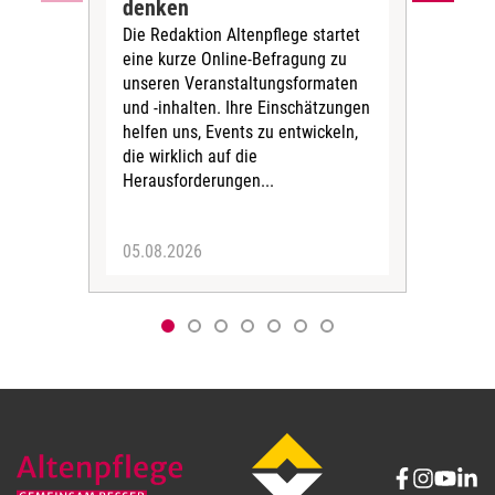
denken
die
Die Redaktion Altenpflege startet
BAGS
eine kurze Online-Befragung zu
fün
unseren Veranstaltungsformaten
Gesu
und -inhalten. Ihre Einschätzungen
ang
helfen uns, Events zu entwickeln,
Hitz
die wirklich auf die
Herausforderungen...
05.08.2026
05.