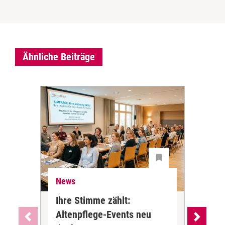
Ähnliche Beiträge
News
Ne
Ihre Stimme zählt:
BA
Altenpflege-Events neu
Kli