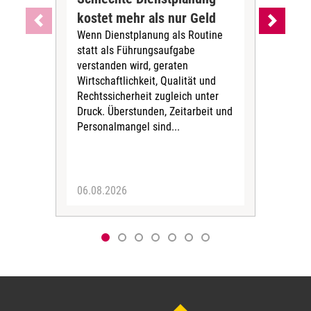
kostet mehr als nur Geld
Alt
Wenn Dienstplanung als Routine
de
statt als Führungsaufgabe
Die 
verstanden wird, geraten
ein
Wirtschaftlichkeit, Qualität und
uns
Rechtssicherheit zugleich unter
und 
Druck. Überstunden, Zeitarbeit und
helf
Personalmangel sind...
die 
Her
06.08.2026
05.