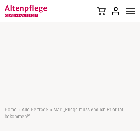
Z
u
m
I
n
h
a
l
t
s
p
r
i
n
g
e
Home
»
Alle Beiträge
»
Mai: „Pflege muss endlich Priorität
n
bekommen!“