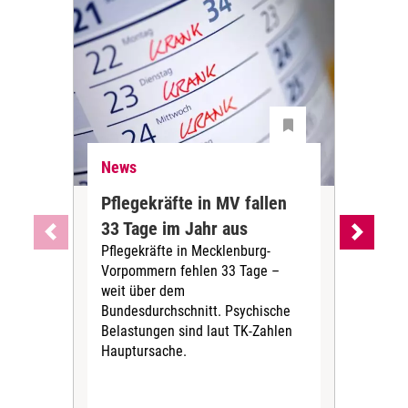
News
Ne
Pflegekräfte in MV fallen
Sch
33 Tage im Jahr aus
kos
Pflegekräfte in Mecklenburg-
Wen
Vorpommern fehlen 33 Tage –
sta
weit über dem
vers
Bundesdurchschnitt. Psychische
Wirt
Belastungen sind laut TK-Zahlen
Rech
Hauptursache.
Druc
Pers