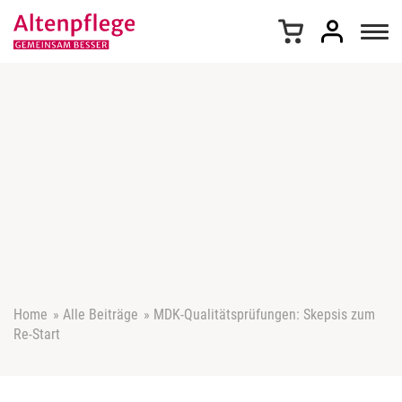
Z
u
m
I
n
h
a
l
t
s
p
r
i
n
g
e
Home
»
Alle Beiträge
»
MDK-Qualitätsprüfungen: Skepsis zum
n
Re-Start