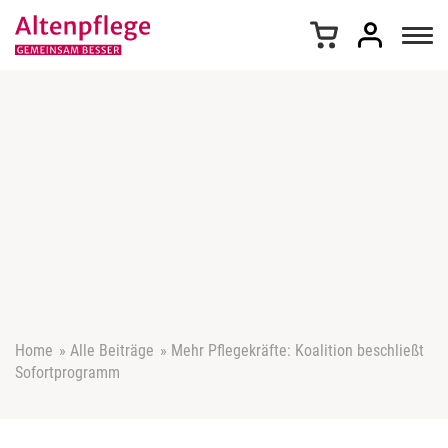
Z
u
m
I
n
h
a
l
t
s
p
r
i
n
g
e
Home
»
Alle Beiträge
»
Mehr Pflegekräfte: Koalition beschließt
n
Sofortprogramm