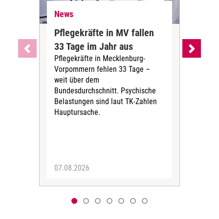
News
Ne
Pflegekräfte in MV fallen
Sch
33 Tage im Jahr aus
kos
Pflegekräfte in Mecklenburg-
Wen
Vorpommern fehlen 33 Tage –
sta
weit über dem
vers
Bundesdurchschnitt. Psychische
Wirt
Belastungen sind laut TK-Zahlen
Rech
Hauptursache.
Druc
Pers
07.08.2026
06.