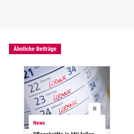
Ähnliche Beiträge
News
Ne