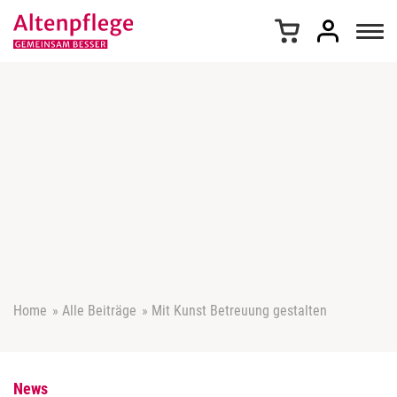
Z
u
m
I
n
h
a
l
t
s
p
r
i
n
g
e
Home
»
Alle Beiträge
»
Mit Kunst Betreuung gestalten
n
News