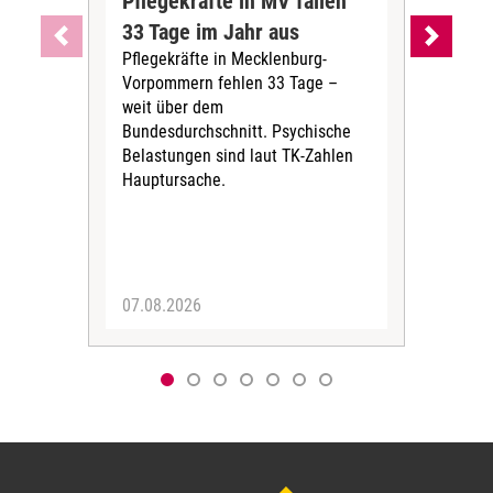
Pflegekräfte in MV fallen
Sch
33 Tage im Jahr aus
kos
Pflegekräfte in Mecklenburg-
Wen
Vorpommern fehlen 33 Tage –
sta
weit über dem
vers
Bundesdurchschnitt. Psychische
Wirt
Belastungen sind laut TK-Zahlen
Rech
Hauptursache.
Druc
Pers
07.08.2026
06.