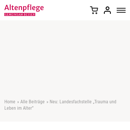
Z
u
m
I
n
h
a
l
t
s
p
r
i
n
g
e
Home
»
Alle Beiträge
»
Neu: Landesfachstelle „Trauma und
n
Leben im Alter“