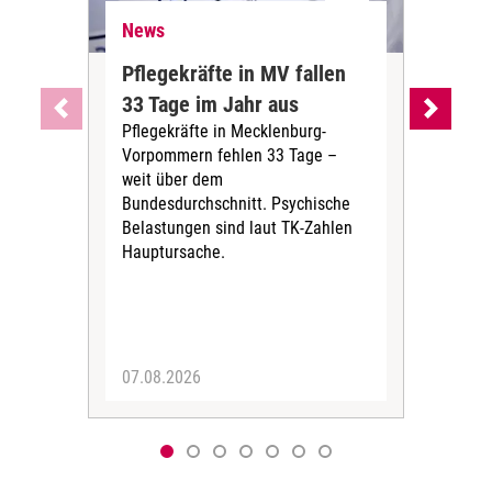
News
Ne
Pflegekräfte in MV fallen
Sch
33 Tage im Jahr aus
kos
Pflegekräfte in Mecklenburg-
Wen
Vorpommern fehlen 33 Tage –
sta
weit über dem
vers
Bundesdurchschnitt. Psychische
Wirt
Belastungen sind laut TK-Zahlen
Rech
Hauptursache.
Druc
Pers
07.08.2026
06.