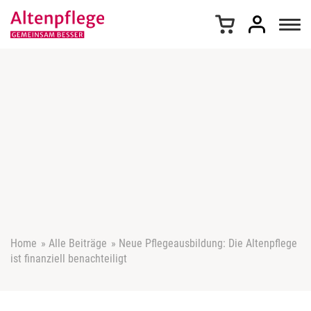
Z
u
m
I
n
h
a
l
t
s
p
r
i
n
g
e
Home
»
Alle Beiträge
»
Neue Pflegeausbildung: Die Altenpflege
n
ist finanziell benachteiligt