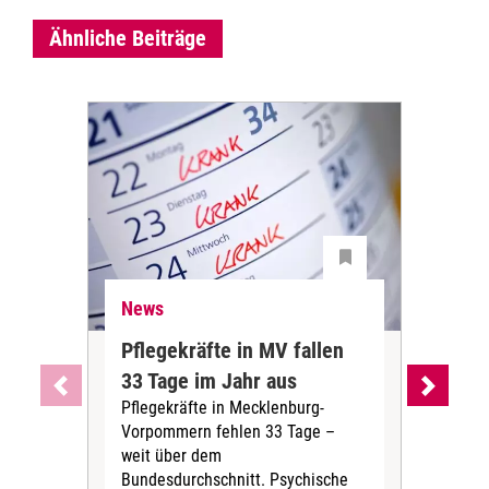
Ähnliche Beiträge
News
Ne
Pflegekräfte in MV fallen
Sch
33 Tage im Jahr aus
kos
Pflegekräfte in Mecklenburg-
Wen
Vorpommern fehlen 33 Tage –
sta
weit über dem
vers
Bundesdurchschnitt. Psychische
Wirt