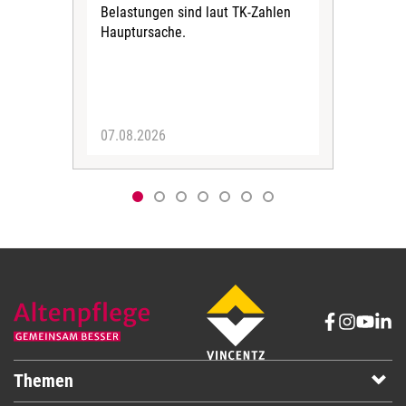
Belastungen sind laut TK-Zahlen
Rech
Hauptursache.
Druc
Pers
07.08.2026
06.
Themen