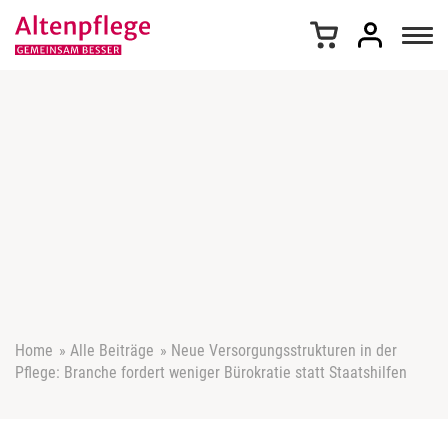
Z
u
m
I
n
h
a
l
t
s
p
r
i
n
g
e
Home
»
Alle Beiträge
»
Neue Versorgungsstrukturen in der
n
Pflege: Branche fordert weniger Bürokratie statt Staatshilfen