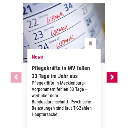
News
Ne
Pflegekräfte in MV fallen
Sch
33 Tage im Jahr aus
kos
Pflegekräfte in Mecklenburg-
Wen
Vorpommern fehlen 33 Tage –
sta
weit über dem
vers
Bundesdurchschnitt. Psychische
Wirt
Belastungen sind laut TK-Zahlen
Rech
Hauptursache.
Druc
Pers