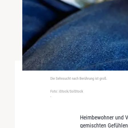
Die Sehnsucht nach Berührung ist groß.
Foto: iStock/SolStock
-
Heimbewohner und Ve
gemischten Gefühlen.