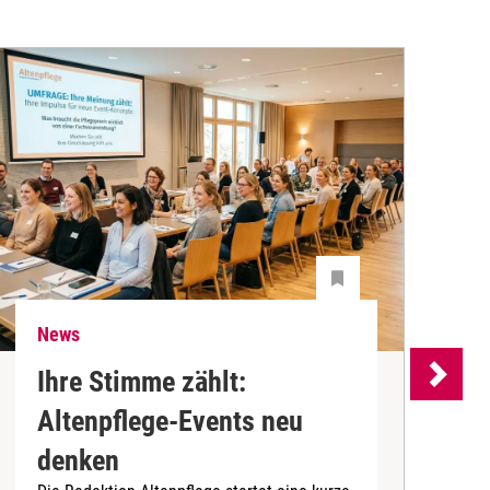
News
N
Ihre Stimme zählt:
Altenpflege-Events neu
denken
d