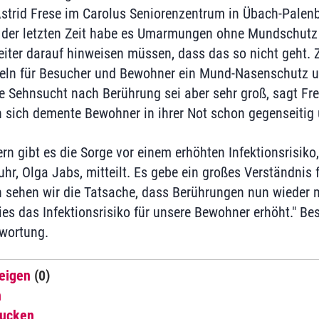
 Astrid Frese im Carolus Seniorenzentrum in Übach-Palenb
n der letzten Zeit habe es Umarmungen ohne Mundschut
eiter darauf hinweisen müssen, dass das so nicht geht.
geln für Besucher und Bewohner ein Mund-Nasenschutz u
e Sehnsucht nach Berührung sei aber sehr groß, sagt Fres
 sich demente Bewohner in ihrer Not schon gegenseitig
n gibt es die Sorge vor einem erhöhten Infektionsrisiko,
uhr, Olga Jabs, mitteilt. Es gebe ein großes Verständni
 sehen wir die Tatsache, dass Berührungen nun wieder m
ies das Infektionsrisiko für unsere Bewohner erhöht." Bes
twortung.
eigen
(0)
n
rucken