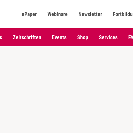
ePaper
Webinare
Newsletter
Fortbild
s
Zeitschriften
Events
Shop
Services
F