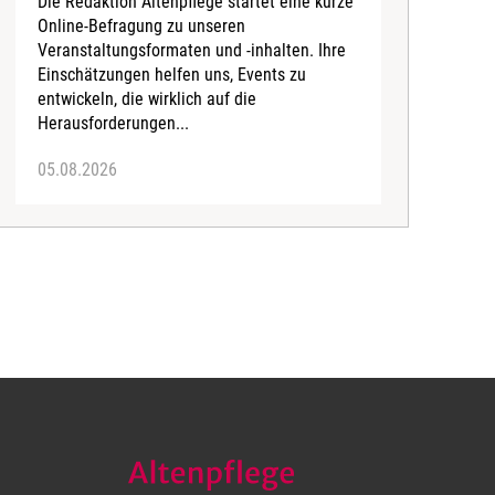
Die Redaktion Altenpflege startet eine kurze
B
Online-Befragung zu unseren
K
Veranstaltungsformaten und -inhalten. Ihre
Ä
Einschätzungen helfen uns, Events zu
b
entwickeln, die wirklich auf die
Herausforderungen...
05.08.2026
0