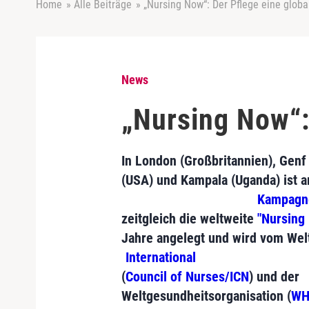
Home
»
Alle Beiträge
»
„Nursing Now“: Der Pflege eine glob
News
„Nursing Now“:
In London (Großbritannien), Genf 
(USA) und Kampala (Uganda) ist 
Kampagn
zeitgleich die weltweite
"Nursing
Jahre angelegt und wird vom Wel
International
(
Council of Nurses/ICN
) und der
Weltgesundheitsorganisation (
WH