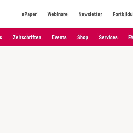
ePaper
Webinare
Newsletter
Fortbild
s
Zeitschriften
Events
Shop
Services
F