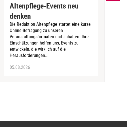
Altenpflege-Events neu
denken
d
Die Redaktion Altenpflege startet eine kurze
B
Online-Befragung zu unseren
K
Veranstaltungsformaten und -inhalten. Ihre
Ä
Einschätzungen helfen uns, Events zu
b
entwickeln, die wirklich auf die
Herausforderungen...
05.08.2026
0