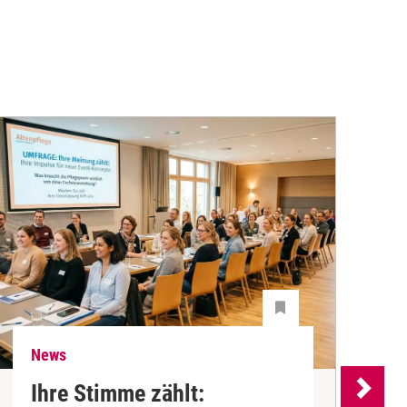
News
N
Ihre Stimme zählt: